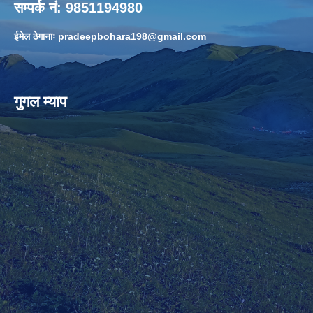
सम्पर्क नं: 9851194980
ईमेल ठेगानाः
pradeepbohara198@gmail.com
गुगल म्याप