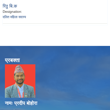
रिठु बि.क
Designation:
दलित महिला सदस्य
प्रबक्ता
नामः प्रदीप बोहोरा